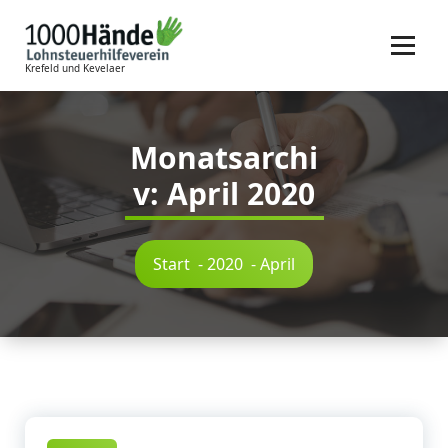
Zum
Inhalt
springen
Krefeld und Kevelaer
Monatsarchi
v: April 2020
Start
-
2020
-
April